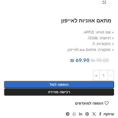
Click to enlarge
מתאם אוזניות לאייפון
> שם מותג: APPLE.
> רגישות: 123db.
> התנגדות: 9.
> פונקציה: מתאם aux לאייפון.
₪
69.90
₪
90.00
הוספה לסל
רכישה מהירה
הוספה למועדפים
שיתוף: