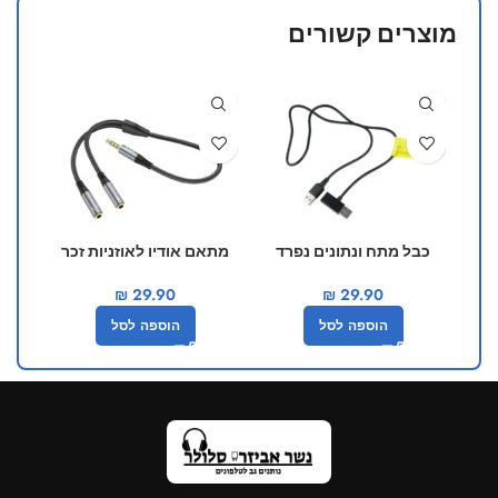
מוצרים קשורים
50%
כבל מתח ונתונים נפרד
מתאם אודיו לאוזניות זכר
מתא
לדונגל אנדרואיד AI BOX
ל2 נקבה hoco UPA21
₪
29.90
₪
29.90
הוספה לסל
הוספה לסל