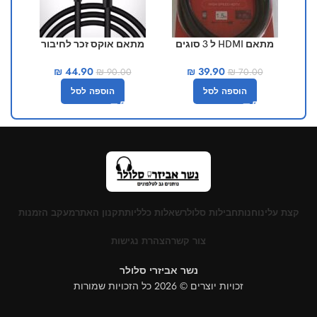
מתאם HDMI ל 3 סוגים
מתאם אוקס זכר לחיבור
מ
שונים – 3 ב 1
לייטנינג לאייפון
₪
44.90
₪
39.90
₪
90.00
₪
70.00
הוספה לסל
הוספה לסל
קצת עלינו
חנות
חבילות סלולר
שאלות כלליות
תקנון האתר
מעקב הזמנות
צור קשר
הצהרת נגישות
נשר אביזרי סלולר
זכויות יוצרים © 2026 כל הזכויות שמורות