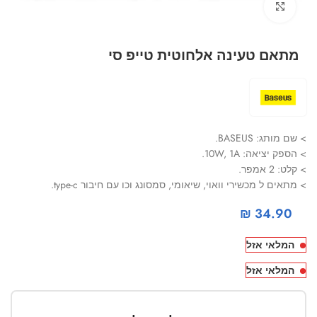
Click to enlarge
מתאם טעינה אלחוטית טייפ סי
> שם מותג: BASEUS.
> הספק יציאה: 10W, 1A.
> קלט: 2 אמפר.
> מתאים ל מכשירי וואוי, שיאומי, סמסונג וכו עם חיבור type-c.
₪
34.90
המלאי אזל
המלאי אזל