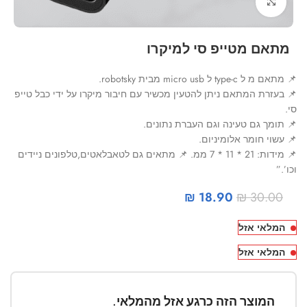
Click to enlarge
מתאם מטייפ סי למיקרו
📌 מתאם מ ל type-c ל micro usb מבית robotsky.
📌 בעזרת המתאם ניתן להטעין מכשיר עם חיבור מיקרו על ידי כבל טייפ
סי.
📌 תומך גם טעינה וגם העברת נתונים.
📌 עשוי חומר אלומיניום.
📌 מידות: 21 * 11 * 7 ממ. 📌 מתאים גם לטאבלאטים,טלפונים ניידים
וכו’.”
₪
18.90
₪
30.00
המלאי אזל
המלאי אזל
המוצר הזה כרגע אזל מהמלאי.