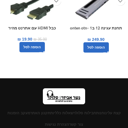
תחנת עגינה 12 ב1 onten otn-
כבל HDMI עם אתרנט מהיר
9199
₪
19.90
₪
249.90
₪
35.00
הוספה לסל
הוספה לסל
קצת עלינו
חנות
חבילות סלולר
שאלות כלליות
תקנון האתר
מעקב הזמנות
צור קשר
הצהרת נגישות