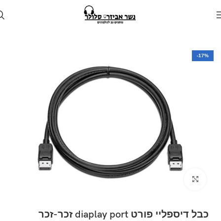
עמוד הבית
חנות
למחשב
-17%
Click to enlarge
כבל דיספליי פורט diaplay port זכר-זכר