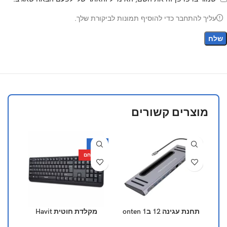
עליך להתחבר כדי להוסיף תמונות לביקורת שלך.
מוצרים קשורים
-65%
מוצר חם
תחנת עגינה 12 ב1 onten
‏מקלדת חוטית Havit
מ
otn-9199
KB378
לעכ