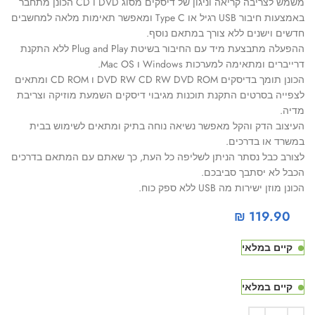
משמש לצריבה קריאה וניגון של דיסקים מסוג DVD ו CD הכונן מתחבר
באמצעות חיבור USB רגיל או Type C ומאפשר תאימות מלאה למחשבים
חדשים וישנים ללא צורך במתאם נוסף.
ההפעלה מתבצעת מיד עם החיבור בשיטת Plug and Play ללא התקנת
דרייברים ומתאימה למערכות Windows ו Mac OS.
הכונן תומך בדיסקים DVD RW CD RW DVD ROM ו CD ROM ומתאים
לצפייה בסרטים התקנת תוכנות מגיבוי דיסקים השמעת מוזיקה וצריבת
מדיה.
העיצוב הדק והקל מאפשר נשיאה נוחה בתיק ומתאים לשימוש בבית
במשרד או בדרכים.
לצורב כבל נסתר הניתן לשליפה כל העת, כך שאתם עם המתאם בדרכים
הכבל לא יסתבך סביבכם.
הכונן מוזן ישירות מה USB ללא ספק כוח.
₪
119.90
קיים במלאי
קיים במלאי