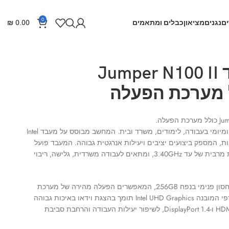
0
ם
נגנים
מציאון
כבלים ומתאמים
0.00
₪
מיני מחשב נייד Jumper N100 II
מחשב קומפקטי וחזק המיועד לשימוש יומיומי בעבודה, לימודים, משרד ובית. המחשב מבוסס על מעבד Intel
Ald מדור 12, ארבע ליבות, המספק ביצועים יציבים ויעילות אנרגטית גבוהה. המעבד פועל
בתדר בסיס של 0.8GHz ומגיע למהירות מרבית של עד 3.40GHz, ומתאים לעבודה משרדית, גלישה, ריבוי
המחשב כולל זיכרון RAM בנפח 8GB ואחסון פנימי בנפח 256GB, המאפשרים הפעלה מהירה של מערכת
ההפעלה ויישומים נפוצים. הכרטיס הגרפי המובנה Intel UHD Graphics תומך בהצגת וידאו באיכות גבוהה
ובתצוגה כפולה באמצעות חיבורי HDMI 2.0 ו-DisplayPort 1.4, לשיפור יעילות העבודה והרחבת סביבת