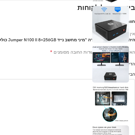
ביקורות של לקוחות
חוות דעת
אין עדיין חוות דעת.
היה הראשון לכתוב סקירה “מיני מחשב נייד Jumper N100 II 8+256GB כולל מערכת הפעלה”
*
האימייל לא יוצג באתר.
שדות החובה מסומנים
*
הדירוג שלך
*
הביקורת שלך