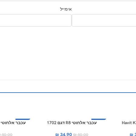
אימייל
-40%
-30%
עכבר אלחוטי R8 דגם 1702
עכבר אלחוטי silver line RF-317
₪
34.90
₪
3
₪
50.00
₪
50.00