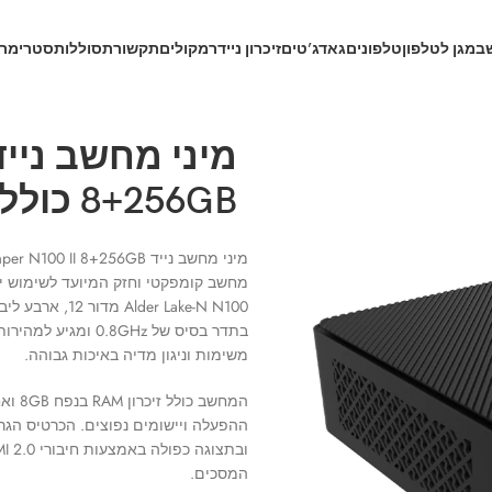
ב
מגן לטלפון
טלפונים
גאדג’טים
זיכרון נייד
רמקולים
תקשורת
סוללות
סטרימרי
8+256GB כולל מערכת הפעלה
מיני מחשב נייד Jumper N100 II 8+256GB כולל מערכת הפעלה.
er Lake-N N100
משימות וניגון מדיה באיכות גבוהה.
המסכים.