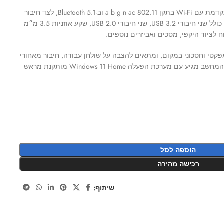
המחשב מצויד בקישוריות אלחוטית מתקדמת עם Wi-Fi בתקן 802.11 a b g n ac וב-Bluetooth 5.1, לצד חיבור
רשת קווי Gigabit RJ45. מגוון החיבורים כולל שני חיבורי USB 3.2, שני חיבורי USB 2.0, שקע אוזניות 3.5 מ״מ
מיד, בעיצוב קומפקטי וחסכוני במקום, ומתאים להצבה על שולחן עבודה, חיבור מאחורי
מסך או שימוש בעמדות עבודה קטנות. המחשב מגיע עם מערכת הפעלה Windows 11 Home מותקנת מראש
הוספה לסל
רכישה מהירה
שיתוף: