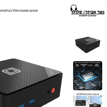
מטענים
אוזניות
לרכב
למחש
עמוד הבית
חנות
למחשב
מיני מחשב נייד Jumper N100 II 8+256GB כולל מערכת הפעלה