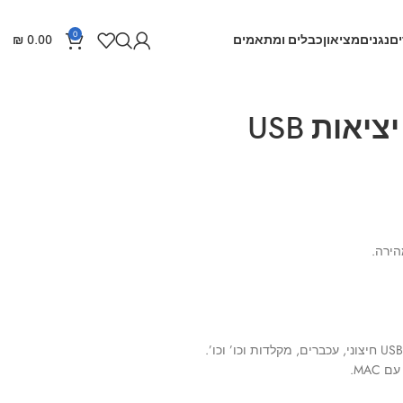
0
ם
נגנים
מציאון
כבלים ומתאמים
0.00
₪
מפצל USB ל 4 יציאות USB