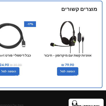
מוצרים קשורים
חדש
-17%
אוזניות קשת עם מיקרופון – חיבור
כבל דיספ
USB
זכר-זכר
24.90
₪
79.90
₪
30.00
הוספה לסל
הוספה לסל
קצת עלינו
חנות
חב