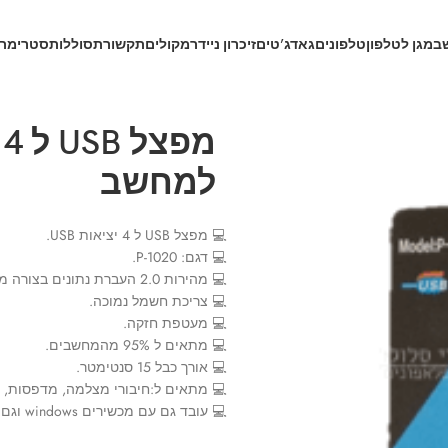
ב
מגן לטלפון
טלפונים
גאדג’טים
זיכרון נייד
רמקולים
תקשורת
סוללות
סטרימרי
למחשב
💻 מפצל USB ל 4 יציאות USB.
💻 דגם: P-1020.
💻 מהירות 2.0 העברת נתונים בצורה מהירה.
💻 צריכת חשמל נמוכה.
💻 מעטפת חזקה.
💻 מתאים ל 95% מהמחשבים.
💻 אורך כבל 15 סנטימטר.
💻 מתאים ל:חיבורי מצלמה, מדפסות, USB חיצוני, עכברים, מקלדות וכו’ וכו’.
💻 עובד גם עם מכשירים windows וגם עם MAC.