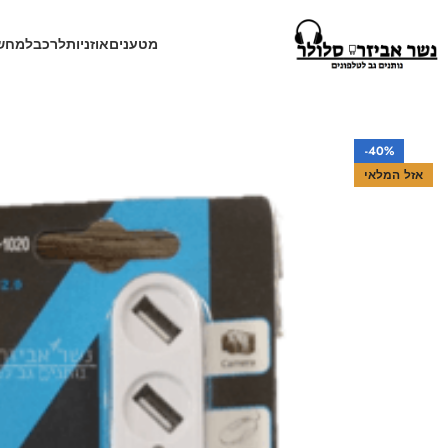
מטענים
אוזניות
לרכב
למחש
עמוד הבית
חנות
למחשב
מפצל USB ל 4 יציאות USB למחשב
-40%
אזל המלאי