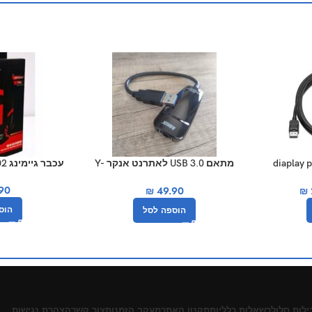
ליי פורט diaplay port
מתאם USB 3.0 לאתרנט אנקר Y-
עכבר גיימינג R8-1602 – צבע שחור
3461
90
₪
49.90
₪
הוס
הוספה לסל
ילות סלולר
שאלות כלליות
תקנון האתר
מעקב הזמנות
צור קשר
הצהרת נגישות