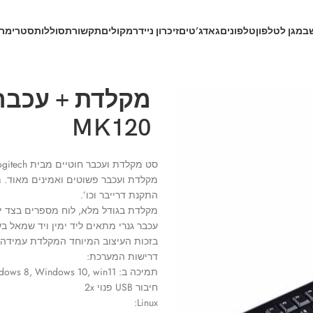
ב
מגן לטלפון
טלפונים
גאדג’טים
זיכרון נייד
רמקולים
תקשורת
סוללות
סטרימרי
MK120
סט מקלדת ועכבר חוטיים מבית Logitech לוגיטק דגם MK120.
מקלדת ועכבר פשוטים ואמינים מאוד. מ
התקנת דרייבר וכו’.
מקלדת בגודל מלא, לוח מספרים בצד י
עכבר גנרי מתאים ליד ימין ויד שמאל בעל 3 לחצנ
בזכות העיצוב המיוחד המקלדת עמידה בפ
דרישות המערכת:
תמיכה ב: Windows Vista®, Windows® XP, Windows 7, Windows 8, Windows 10, win11
חיבור USB פנוי 2x
Linux: