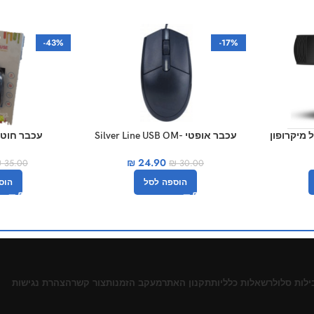
-43%
-17%
עכבר אופטי Silver Line USB OM-
עכבר חוטי ל
180USB צבע שחור
₪
24.90
₪
35.00
₪
30.00
הוס
הוספה לסל
ילות סלולר
שאלות כלליות
תקנון האתר
מעקב הזמנות
צור קשר
הצהרת נגישות