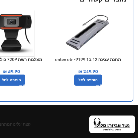
תחנת עגינה 12 ב1 onten otn-9199
מצלמת רשת 720P כולל מיקרופון
₪
59.90
₪
249.90
הוספה לסל
הוספה לסל
קצת עלינו
חנות
חב