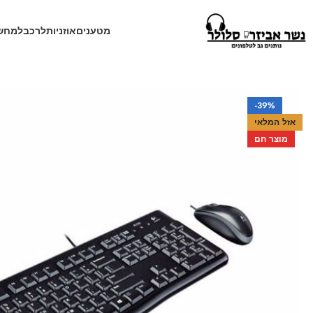
מטענים
אוזניות
לרכב
למחש
עמוד הבית
חנות
למחשב
מקלדת + עכבר לוגיטק Logitech MK120
-39%
אזל המלאי
מוצר חם