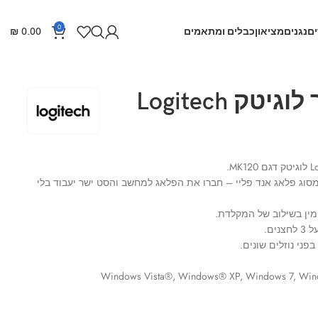
0
ם
נגנים
מציאון
כבלים ומתאמים
0.00
₪
מקלדת + עכבר לוגיטק Logitech
סוג פלאג אנד פליי – חברו את הפלאג למחשב והסט ישר יעבוד בלי
מין בשילוב של המקלדת.
ים.
ני נוזלים שונים.