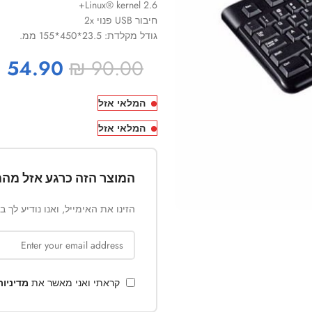
Linux® kernel 2.6+
חיבור USB פנוי 2x
גודל מקלדת: 23.5*450*155 ממ.
₪
54.90
₪
90.00
המלאי אזל
המלאי אזל
המוצר הזה כרגע אזל מהמ
הזינו את האימייל, ואנו נודיע לך 
קראתי ואני מאשר את
מדיניו