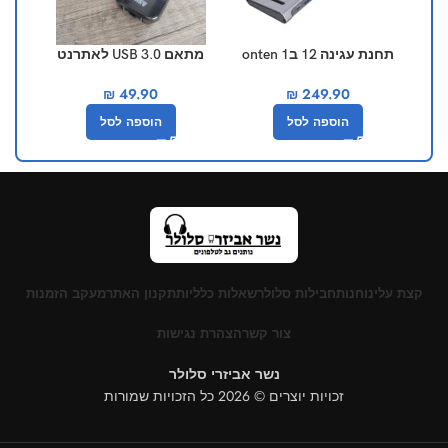
תחנת עגינה 12 ב1 onten
מתאם USB 3.0 לאתרנט
ע
otn-9199
אנקר Y-3461
₪
49.90
₪
249.90
הוספה לסל
הוספה לסל
קצת עלינו
חנות
חבילות סלולר
שאלות כלליות
תקנון האתר
מעקב הזמנות
צור קשר
הצהרת נגישות
נשר אביזרי סלולר
זכויות יוצרים © 2026 כל הזכויות שמורות