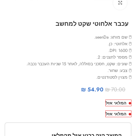
Click to enlarge
עכבר אלחוטי שקט למחשב
🖱 שם מותג: seenDa.
🖱 אלחוטי: כן.
🖱 DPI: 1600.
🖱 מספר לחצנים: 2.
🖱 שונים: שקט, חסכני בסוללה, לאחר 15 שניות העכבר נכבה.
🖱 צבע: שחור.
🖱 מצוין לסטודנטים.
₪
54.90
₪
70.00
המלאי אזל
המלאי אזל
המוצר הזה כרגע אזל מהמלאי.