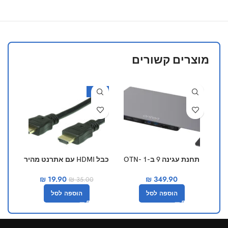
מוצרים קשורים
חדש
-43%
מוצר
תחנת עגינה 9 ב-1 OTN-
כבל HDMI עם אתרנט מהיר
כבל מדפס
95107 Onten
₪
19.90
₪
349.90
₪
35.00
הוספה לסל
הוספה לסל