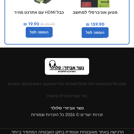
מטען אוניברסלי למחשב
כבל HDMI עם אתרנט מהיר
נייד JY-120W כולל 10
₪
19.90
₪
159.90
מתאמים
₪
35.00
הוספה לסל
הוספה לסל
קצת עלינו
חנות
חבילות סלולר
שאלות כלליות
תקנון האתר
מעקב הזמנות
צור קשר
הצהרת נגישות
נשר אביזרי סלולר
זכויות יוצרים © 2026 כל הזכויות שמורות
הרכישה באתר מאובטחת ועומדת בתקן האבטחה המחמיר ביותר.