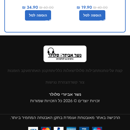
לאייפון SmarTech
יציאות SmarTech
₪
34.90
₪
19.90
₪
60.00
₪
40.00
0
הוספה לסל
הוספה לסל
קצת עלינו
חנות
חבילות סלולר
שאלות כלליות
תקנון האתר
מעקב הזמנות
צור קשר
הצהרת נגישות
נשר אביזרי סלולר
זכויות יוצרים © 2026 כל הזכויות שמורות
הרכישה באתר מאובטחת ועומדת בתקן האבטחה המחמיר ביותר.