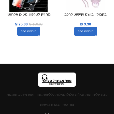
בקבוקון בושם וקישוט לרכב
מחזיק לטלפון ומטען אלחוטי
בצבע שחור
לרכב BASEUS
₪
75.00
₪
9.90
₪
150.00
הוספה לסל
הוספה לסל
קצת עלינו
חנות
חבילות סלולר
שאלות כלליות
תקנון האתר
מעקב הזמנות
צור קשר
הצהרת נגישות