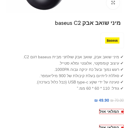
Click to enlarge
מיני שואב אבק baseus C2
✔ מיני שואב אבק, שואב אבק שולחני מבית baseus דגם C2.
✔ עיצוב קומפקטי, אלגנטי ומלא סטייל.
✔ רעש נמוך ובעל כח יניקה גבוה 1000PA.
✔ סוללת ליתיום בעלת קיבולת של 900 מיליאמפר.
✔ טעינה על ידי שקע USB type-c (כבל כלול בערכה).
✔ גודל: 110 * 60 * 60 ממ.”
₪
49.90
₪
70.00
המלאי אזל
המלאי אזל