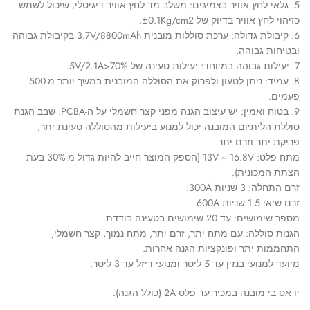
5. גלאי לחץ אוויר בצמיגים: משלב מד לחץ אוויר דיגיטלי, שיכול לשמש
כזיהוי לחץ אוויר בדיוק של ±0.1Kg/cm2.
6. קיבולת גדולה: ערכת סוללות מובנית 3.7V/8800mAh בקיבולת גבוהה
ובטיחות גבוהה.
7. יעילות גבוהה במיוחד: יעילות טעינה של 5V/2.1A>70%.
8. עמיד: ניתן לטעון ולפרוק את הסוללה המובנית במשך יותר מ-500
פעמים.
9. בטוח ואמין: יש עיצוב הגנה מפני קצר חשמלי על ה-PCBA. שבב הגנת
סוללת הליתיום המובנה יכול למנוע ביעילות מהסוללה טעינת יתר,
פריקת יתר וזרם יתר.
מתח פלט: 13V ~ 16.8V (הספק המוצר חייב להיות גדול מ-30% בעת
הצתת המכונית).
זרם התחלה: 3 שניות 300A.
זרם שיא: 1.5 שניות 600A.
מספר שימושים: עד 20 שימושים בטעינה בודדת.
הגנות סוללה: עם מתח יתר, זרם יתר, מתח נמוך, קצר חשמלי,
התחממות יתר ופונקציות הגנה אחרות.
מיועד למנועי בנזין עד 5 ליטר ומנועי דיזל עד 3 ליטר.
יו אס בי מובנה במכיר עד פלט 2A (כולל הגנה).