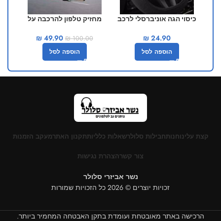
כיסוי הגה אוניברסלי לרכב
מחזיק טלפון להרכבה על
מחזי
צבע אחיד
המראה
₪
49.90
₪
24.90
₪
100.00
הוספה לסל
הוספה לסל
קצת עלינו
חנות
חבילות סלולר
שאלות כלליות
תקנון האתר
מעקב הזמנות
צור קשר
הצהרת נגישות
נשר אביזרי סלולר
זכויות יוצרים © 2026 כל הזכויות שמורות
הרכישה באתר מאובטחת ועומדת בתקן האבטחה המחמיר ביותר.