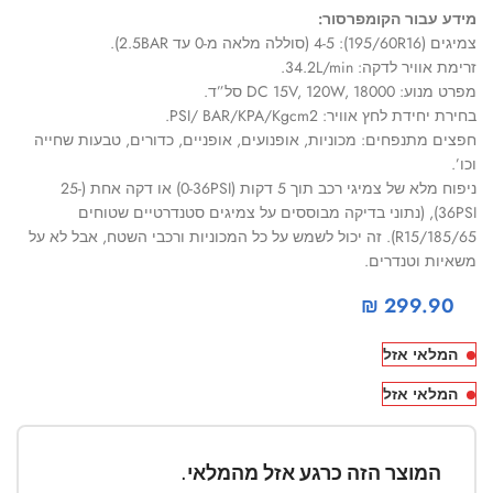
מידע עבור הקומפרסור:
צמיגים (195/60R16): 4-5 (סוללה מלאה מ-0 עד 2.5BAR).
זרימת אוויר לדקה: 34.2L/min.
מפרט מנוע: DC 15V, 120W, 18000 סל”ד.
בחירת יחידת לחץ אוויר: PSI/ BAR/KPA/Kgcm2.
חפצים מתנפחים: מכוניות, אופנועים, אופניים, כדורים, טבעות שחייה
וכו’.
ניפוח מלא של צמיגי רכב תוך 5 דקות (0-36PSI) או דקה אחת (25-
36PSI), (נתוני בדיקה מבוססים על צמיגים סטנדרטיים שטוחים
185/65/R15). זה יכול לשמש על כל המכוניות ורכבי השטח, אבל לא על
משאיות וטנדרים.
₪
299.90
המלאי אזל
המלאי אזל
המוצר הזה כרגע אזל מהמלאי.