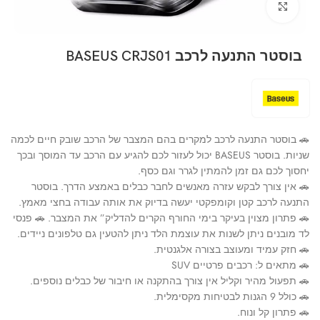
Click to enlarge
בוסטר התנעה לרכב BASEUS CRJS01
🚗 בוסטר התנעה לרכב למקרים בהם המצבר של הרכב שובק חיים לכמה
שניות. בוסטר BASEUS יכול לעזור לכם להגיע עם הרכב עד המוסך ובכך
יחסוך לכם גם זמן להמתין לגרר וגם כסף.
🚗 אין צורך לבקש עזרה מאנשים לחבר כבלים באמצע הדרך. בוסטר
התנעה לרכב קטן וקומפקטי יעשה בדיוק את אותה עבודה בחצי מאמץ.
🚗 פתרון מצוין בעיקר בימי החורף הקרים להדליק” את המצבר. 🚗 פנסי
לד מובנים ניתן לשנות את עוצמת הלד ניתן להטעין גם טלפונים ניידים.
🚗 חזק עמיד ומעוצב בצורה אלגנטית.
🚗 מתאים ל: רכבים פרטיים SUV
🚗 תפעול מהיר וקליל אין צורך בהתקנה או חיבור של כבלים נוספים.
🚗 כולל 9 הגנות לבטיחות מקסימלית.
🚗 פתרון קל ונוח.