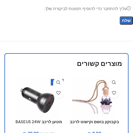
עליך להתחבר כדי להוסיף תמונות לביקורת שלך.
מוצרים קשורים
14%
-27%
בקבוקון בושם וקישוט לרכב
מטען לרכב BASEUS 24W
בצבע שחור
Digital display 4.8A