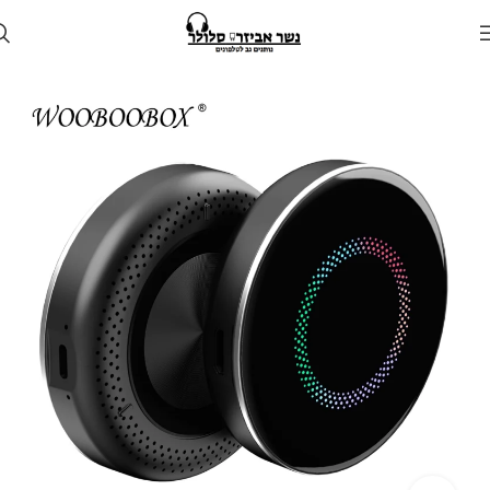
עמוד הבית
חנות
לרכב
דונגל android auto ו apple carplay לרכב