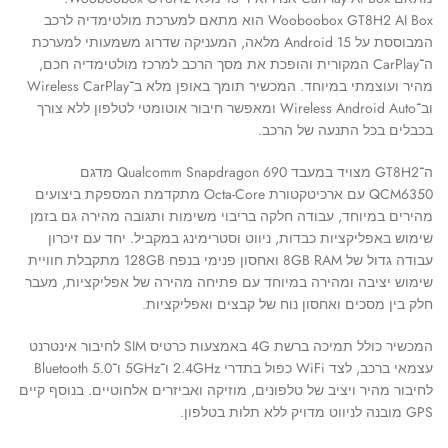
Wooboobox GT8H2 AI Box הוא מתאם למערכת מולטימדיה לרכב
המבוססת על Android 15 מלאה, המעניקה שדרוג משמעותי למערכת
ה־CarPlay המקורית והופכת את מסך הרכב למרכז מולטימדיה חכם,
מהיר ועוצמתי במיוחד. המכשיר תומך באופן מלא ב־Wireless CarPlay
וב־Wireless Android Auto ומאפשר חיבור אוטומטי לטלפון ללא צורך
בכבלים בכל התנעה של הרכב.
ה־GT8H2 מצויד במעבד Qualcomm Snapdragon 690 מדגם
QCM6350 עם ארכיטקטורת Octa-Core מתקדמת המספקת ביצועים
מהירים במיוחד, עבודה חלקה בריבוי משימות ותגובה מהירה גם בזמן
שימוש באפליקציות כבדות, ניווט וסטרימינג במקביל. יחד עם זיכרון
עבודה גדול של 8GB RAM ואחסון פנימי בנפח 128GB מתקבלת חוויית
שימוש יציבה ומהירה במיוחד עם פתיחה מהירה של אפליקציות, מעבר
חלק בין מסכים ואחסון נוח של קבצים ואפליקציות.
המכשיר כולל תמיכה ברשת 4G באמצעות כרטיס SIM לחיבור אינטרנט
עצמאי ברכב, לצד WiFi כפול בתדרי 2.4GHz ו־5GHz ו־Bluetooth 5.0
לחיבור מהיר ויציב של טלפונים, מוזיקה ואביזרים אלחוטיים. בנוסף קיים
GPS מובנה לניווט מדויק ללא תלות בטלפון.