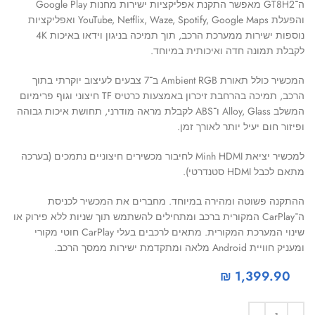
ה־GT8H2 מאפשר התקנת אפליקציות ישירות מחנות Google Play
והפעלת YouTube, Netflix, Waze, Spotify, Google Maps ואפליקציות
נוספות ישירות ממערכת הרכב, תוך תמיכה בניגון וידאו באיכות 4K
לקבלת תמונה חדה ואיכותית במיוחד.
המכשיר כולל תאורת Ambient RGB ב־7 צבעים לעיצוב יוקרתי בתוך
הרכב, תמיכה בהרחבת זיכרון באמצעות כרטיס TF חיצוני וגוף פרימיום
המשלב Alloy, Glass ו־ABS לקבלת מראה מודרני, תחושת איכות גבוהה
ופיזור חום יעיל יותר לאורך זמן.
למכשיר יציאת Minh HDMI לחיבור מכשירים חיצוניים נתמכים (בערכה
מתאם לכבל HDMI סטנדרטי).
ההתקנה פשוטה ומהירה במיוחד. מחברים את המכשיר לכניסת
ה־CarPlay המקורית ברכב ומתחילים להשתמש תוך שניות ללא פירוק או
שינוי המערכת המקורית. מתאים לרכבים בעלי CarPlay חוטי מקורי
ומעניק חוויית Android מלאה ומתקדמת ישירות ממסך הרכב.
₪
1,399.90