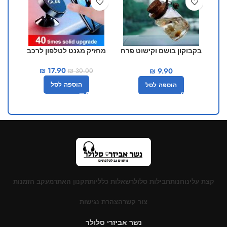
בקבוקון בושם וקישוט פרח
מחזיק מגנט לטלפון לרכב
יפה לרכב
₪
17.90
₪
9.90
₪
30.00
הוספה לסל
הוספה לסל
קצת עלינו
חנות
חבילות סלולר
שאלות כלליות
תקנון האתר
מעקב הזמנות
צור קשר
הצהרת נגישות
נשר אביזרי סלולר