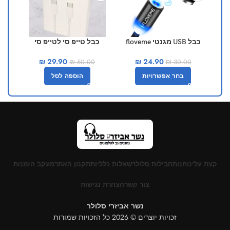
כבל USB מגנטי floveme
כבל טייפ סי לטייפ סי
כבל ל
₪
29.90
₪
24.90
₪
50.00
₪
30.00
בחר אפשרויות
הוספה לסל
קצת עלינו
חנות
חבילות סלולר
שאלות כלליות
תקנון האתר
מעקב הזמנות
צור קשר
הצהרת נגישות
נשר אביזרי סלולר
זכויות יוצרים © 2026 כל הזכויות שמורות