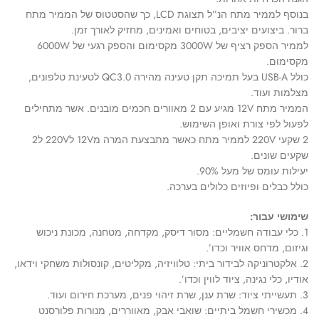
בנוסף לממיר מתח הנ”ל תצוגת LCD, כך שהסטטוס של הממיר מתח
ברור. ביצועים יציבים, בטוחים ואמינים, מחזיק לאורך זמן.
לממיר הספק רציף של 3000W מקסימום והספק רגעי של 6000W
מקסימום.
כולל USB-A בעל תמיכה תקן טעינה מהירה QC3.0 לטעינת טלפונים,
מצלמות ועוד.
הממיר מתח 12V מגיע עם 2 מאוורים חכמים מובנים. אשר מתחילים
לפעול לפי צורת ואופן השימוש.
2 שקעי 220V לממיר מתח כאשר מתבצעת המרה מ12V ל220V ל2
שקעים שונים.
יעילות עומס של מעל 90%.
כולל כבלים ופיוזים כלולים בערכה.
שימושי עבור:
1. כלי עבודה חשמליים: מסור דיסק, מקדחה, מטחנה, מכונת ניכוש
וגיזום, מדחס אוויר וכדו’.
2. אלקטרוניקה לבידור ביתי: טלוויזיה, מקליטים, קונסולות משחקי וידאו,
אודיו, כלי נגינה, ציוד לווין וכדו’.
3. תעשייתי ציוד: שרת ענן, שרת זיהוי פנים, מערכת חירום ועוד.
4. מכשירי חשמל ביתיים: שואבי אבק, מאווררים, מנורות פלורסנט