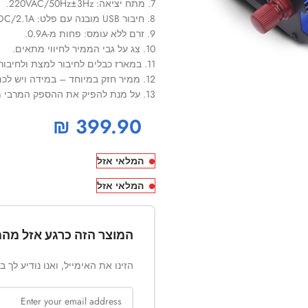
7. מתח יציאה: 220VAC/50Hz±3Hz.
8. חיבור USB מובנה עם פלט: 5VDC/2.1A.
9. זרם ללא עומס: פחות מ-0.9A.
10. צג על גבי הממיר לחיווי מתאים.
11. במארז כבלים לחיבור למצת ולחיבור ישיר למצבר.
12. ממיר חזק במיוחד – במידה ויש לכם ספקות מומלץ ליצור קשר עם שירות הלקוחות טרם הרכישה.
13. על מנת להפיק את ההספק המרבי מהממיר יש לבצע חיבור ישיר למצבר.
₪
399.90
המלאי אזל
המלאי אזל
המוצר הזה כרגע אזל מהמ
הזינו את האימייל, ואנו נודיע לך 