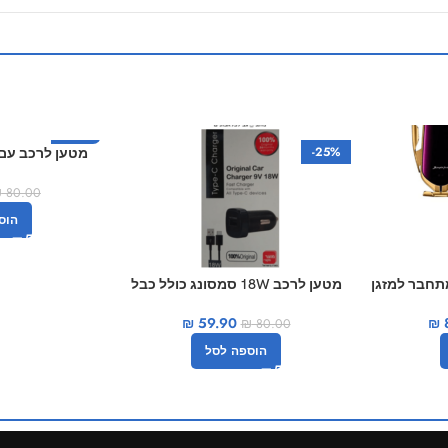
-50%
-25%
מטען לרכב עם 
נוספת oveme
₪
80.00
הוס
תחבר למזגן
מטען לרכב 18W סמסונג כולל כבל
type-c
₪
₪
59.90
₪
80.00
הוספה לסל