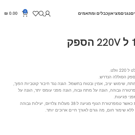
0
ם
נגנים
מציאון
כבלים ומתאמים
0.00
₪
ממיר מתח 12V ל 220V הספק
ח, שימוש יציב, אמין ובטוח בחשמל. הגנה נגד חיבור קוטביות הפוך,
רטורה גבוהה, הגנה על מתח גבוה, הגנה מפני עומס יתר, הגנה על
ני פגיעות.
3. מאוורר קירור חכם, מופעל אוטומטית כאשר טמפרטורת הגוף מגיעה ל-38 מעלות צלזיוס, יעילות גבוהה
 ללא שימור חום, מה גורם לאורך חיים ארוכים יותר.