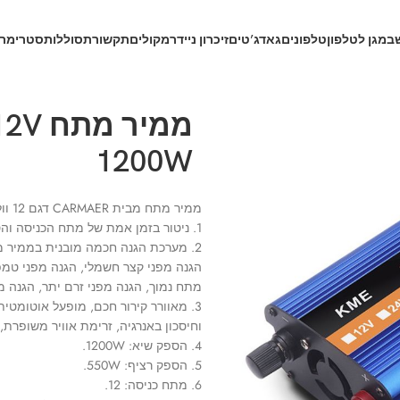
ב
מגן לטלפון
טלפונים
גאדג’טים
זיכרון נייד
רמקולים
תקשורת
סוללות
סטרימרי
1200W
ממיר מתח מבית CARMAER דגם 12 וולט ל 220 וולט.
1. ניטור בזמן אמת של מתח הכניסה והספק הסוללה הנדרש.
2. מערכת הגנה חכמה מובנית בממיר מת
הגנה מפני קצר חשמלי, הגנה מפני טמפ
מתח נמוך, הגנה מפני זרם יתר, הגנה מפ
וחיסכון באנרגיה, זרימת אוויר משופרת,
4. הספק שיא: 1200W.
5. הספק רציף: 550W.
6. מתח כניסה: 12.