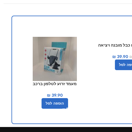
-34%
כבל מובנה ויציאה
fl
₪
39.90
פה לסל
מעמד זרוע לטלפון ברכב
מעמד מגנ
₪
39.90
הוספה לסל