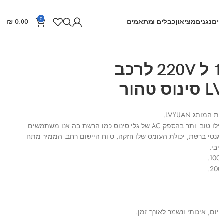
0
ם
נגנים
מציאון
כבלים ומתאמים
0.00
₪
ממיר מתח 12V ל 220V לרכב
ור
תג LVYUAN.
הפלט של מהפך גלי הסינוס זהה או אפילו טוב יותר בהספק AC של גלי סינוס כמו הרשת בה אנו משתמשים
ומגנטי ברשת, יכולת העומס שלו חזקה, טווח היישום רחב. הממיר מתח
בי.
ם, איכותי ונשמר לאורך זמן.