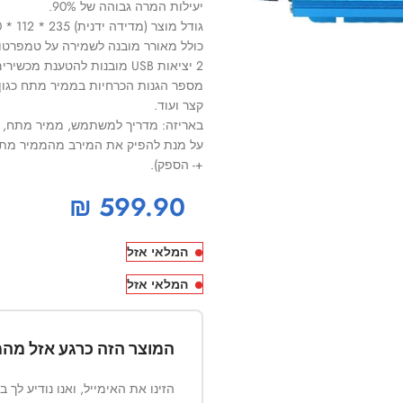
יעילות המרה גבוהה של 90%.
גודל מוצר (מדידה ידנית) 235 * 112 * 60 מ”מ.
כולל מאורר מובנה לשמירה על טמפרטו
2 יציאות USB מובנות להטענת מכשירים סולריים וכדו’.
מספר הגנות הכרחיות בממיר מתח כגון 
קצר ועוד.
באריזה: מדריך למשתמש, ממיר מתח, כ
+- הספק).
₪
599.90
המלאי אזל
המלאי אזל
המוצר הזה כרגע אזל מהמ
הזינו את האימייל, ואנו נודיע לך 