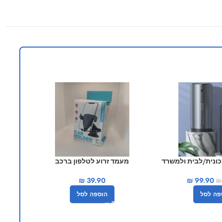
-40%
ונית/לבית ולמשרד
מעמד זרוע לטלפון ברכב
מע
base
₪
39.90
₪
99.90
₪
הוספה לסל
פה לסל