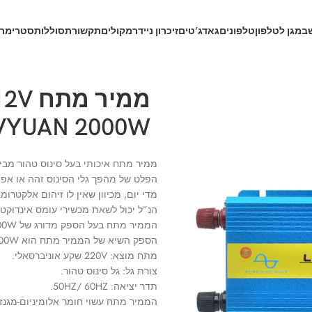
ב
מגן לטלפון
טלפונים
גאדג’טים
זיכרון נייד
רמקולים
תקשורת
סוללות
סטרימרי
LVYUAN 2000W סינוס טה
ממיר מתח איכותי בעל סינוס טהור מבית המו
מדי יום, מכיוון שאין לו זיהום אלקטר
הנ”ל יכול לשאת מכשירי עומס אינדוקטי
הממיר מתח בעל הספק מדורג של 1000W.
הספק השיא של הממיר מתח הוא 2000W.
מתח מוצא: 220V שקע אוניברסאלי.
צורת גל: גל סינוס טהור.
תדר יציאה: 50HZ/ 60HZ.
הממיר מתח עשוי חומר אלומיניום-מגנזיו