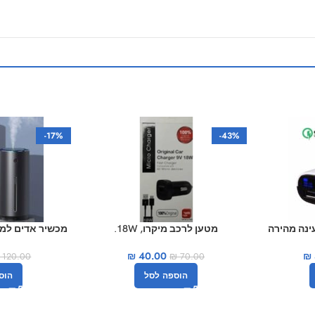
-17%
-43%
אות טעינה מהירה
מטען לרכב מיקרו, 18W.
מכשיר אדים למכ
us
₪
40.00
₪
₪
70.00
120.00
הוספה לסל
הוס