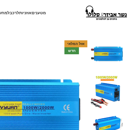
מטענים
אוזניות
לרכב
למחש
עמוד הבית
חנות
לרכב
ממיר מתח לרכב
ממיר מתח 12V ל 220V לרכב LVYUAN 2000W סינוס טהור
אזל המלאי
חדש