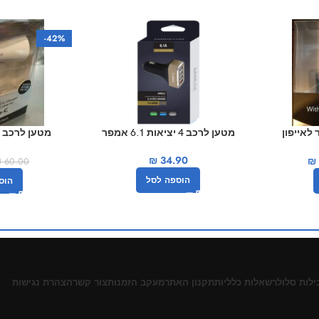
-42%
2. אמפר לאייפון
מטען לרכב 4 יציאות 6.1 אמפר
ech
₪
34.90
₪
₪
60.00
הוספה לסל
הוס
ילות סלולר
שאלות כלליות
תקנון האתר
מעקב הזמנות
צור קשר
הצהרת נגישות