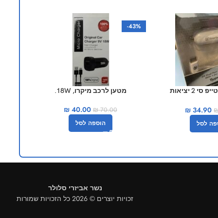
-50%
-43%
מטען לרכב טייפ סי 2 יציאות
מטען לרכב מיקרו, 18W.
מטען ל
SmarT
₪
40.00
₪
34.90
₪
70.00
הוספה לסל
פה לסל
נשר אביזרי סלולר
זכויות יוצרים © 2026 כל הזכויות שמורות