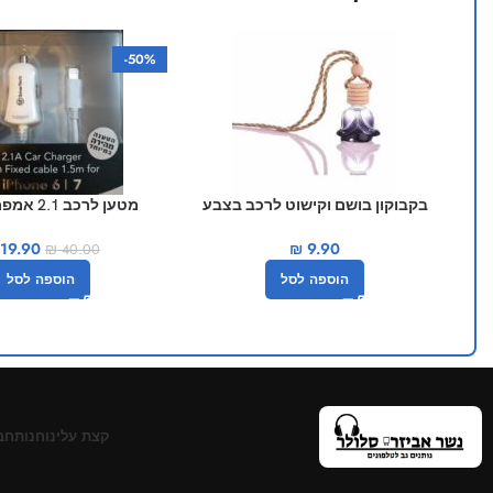
-50%
בקבוקון בושם וקישוט לרכב בצבע
מטען לרכב 1
שחור
SmarTech
19.90
₪
9.90
₪
40.00
הוספה לסל
הוספה לסל
קצת עלינו
חנות
חב