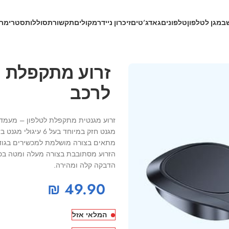
ב
מגן לטלפון
טלפונים
גאדג’טים
זיכרון נייד
רמקולים
תקשורת
סוללות
סטרימרי
ב
זרוע מתקפלת מ
לרכב
זרוע מגנטית מתקפלת לטלפון – מעמד 
מגנט חזק במיוחד בעל 6 עיגולי מגנט בזרוע.
מתאים בצורה מושלמת למכשירים בגודל 4-6.5 אינ
הזרוע מסתובבת בצורה מעלה ומטה בכיוון של 80
הדבקה קלה ומהירה.
₪
49.90
המלאי אזל