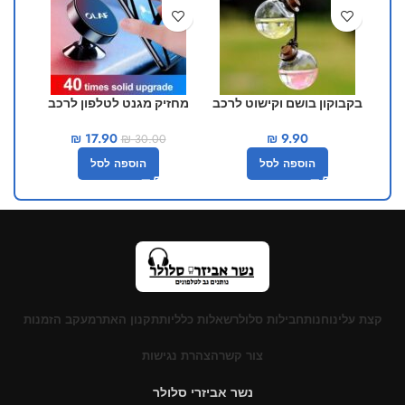
בקבוקון בושם וקישוט לרכב
מחזיק מגנט לטלפון לרכב
מ
₪
17.90
₪
9.90
₪
30.00
הוספה לסל
הוספה לסל
קצת עלינו
חנות
חבילות סלולר
שאלות כלליות
תקנון האתר
מעקב הזמנות
צור קשר
הצהרת נגישות
נשר אביזרי סלולר