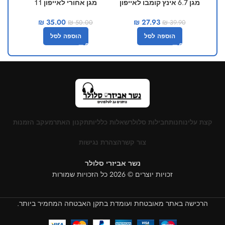
מגן 6.7 אינץ קומבו לאייפון
מגן אחורי לאייפון 11
12 פרו מקס
₪
35.00
₪
27.93
₪
50.00
₪
39.90
הוספה לסל
הוספה לסל
קצת עלינו
חנות
חבילות סלולר
שאלות כלליות
תקנון האתר
מעקב הזמנות
צור קשר
הצהרת נגישות
נשר אביזרי סלולר
זכויות יוצרים © 2026 כל הזכויות שמורות
הרכישה באתר מאובטחת ועומדת בתקן האבטחה המחמיר ביותר.