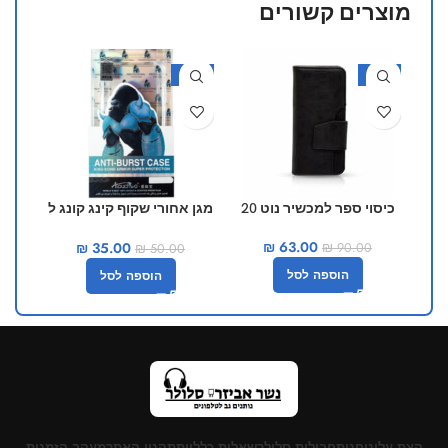
מוצרים קשורים
30%
-30%
-30%
כיסוי ספר למכשיר נוט 20
מגן אחורי שקוף קינג קונג ל
מגן
SE
ומ
₪
63.00
₪
35.00
₪
90.00
₪
50.00
הוספה לסל
הוספה לסל
קצת עלינו
חנות
חבילות סלולר
שאלות כלליות
תקנון האתר
מעקב הזמנות