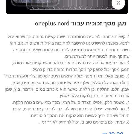
Click to enlarge
מגן מסך זכוכית עבור oneplus nord
1. קשיות גבוהה. לזכוכית מחוסמת זו ישנה קשיות גבוהה, כך שהוא יכול
למנוע מעצמו להישרט או להישבר לחתיכות ביעילות ורציפות. אם הוא
נשבר, הזכוכית המחוסמת תתפרק לחתיכות קטנות שאינן חדות, מה
שהופך אותו לבטוח יותר למשתמשים.
2. העברת אור גבוהה. עם העברת אור גבוהה והשתקפות אור נמוכה,
המגן מסך יכול לספק לך מסך בחדות גבוהה בדיוק כרגיל.
3. פונקציונאלי. מגן המסך יכול להתאים היטב לטלפון שלך ולעשות הבדל
גדול בהגנה על הטלפון שלך מפני שריטות, טביעות אצבע, מים, שמן,
אבק, הלם, החלקה וכן הלאה. כאשר הוא מוכתם במים, אדמה, בוץ, שמן
או דברים אחרים, ניתן לנקות ללא מאמץ.
4. משטח חלק. אפילו הצדדים של המגן מסך מרגישים בצורה חלקה.
5. נוח לשימוש. יש לו הידבקות מעולה. כדי להדביק את הסרט, הדבר
היחיד שאתה צריך לעשות הוא לנקות את המסך ביסודיות.
6. עמיד. עם ביצועים טובים, יכול להחזיק לאורך זמן.