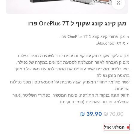
Click to enlarge
מגן קינג קונג שקוף ל OnePlus 7T פרו
> מגן אחורי קינג קונג ל OnePlus 7T פרו.
> מותג: Atouchbo.
מגן סיליקון שקוף חזק עם קצוות עבים יותר לשמירה מפני נפילות.
מעניק הגבהה לאזור המצלמה לספיגת זעזועים במקרה של נפילה.
בעל בליטה מזערית אשר עוטפת את המסך למניעת מגע של המסך
ברצפה בזמן נפילה.
עשוי פולימר ייחודי המעניק הגנה מרבית על הסמארטפון מפני נפילות
ושריטות.
חיזוק הגנה בנקודות התורפה: פינות המכשיר, כפתורי השליטה, אזור
המצלמה וחיבור האוזניות (במידה וקיים).
₪
39.90
₪
70.00
המלאי אזל