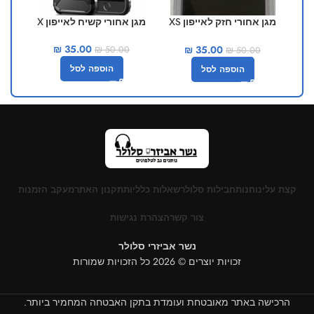
מגן אחורי חזק לאייפון XS
מגן אחורי קשיח לאייפון X
מגן
MAX
₪
35.00
₪
35.00
₪
50.00
₪
50.00
הוספה לסל
הוספה לסל
קצת עלינו
חנות
חבילות סלולר
שאלות כלליות
תקנון האתר
מעקב הזמנות
צור קשר
הצהרת נגישות
נשר אביזרי סלולר
זכויות יוצרים © 2026 כל הזכויות שמורות
הרכישה באתר מאובטחת ועומדת בתקן האבטחה המחמיר ביותר.