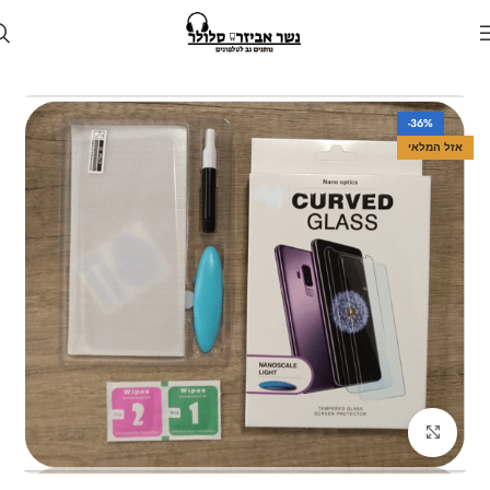
עמוד הבית
חנות
מגן לטלפון
מגנים למכשירי סמסונג
-36%
אזל המלאי
Click to enlarge