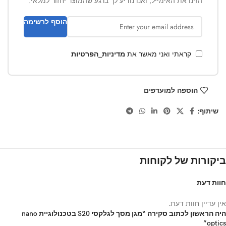
הזינו את האימייל, ואנו נודיע לך ברגע שהמוצר יחזור למלאי.
הוסף לרשימה
קראתי ואני מאשר את
מדיניות_הפרטיות
הוספה למועדפים
שיתוף:
ביקורות של לקוחות
חוות דעת
אין עדיין חוות דעת.
היה הראשון לכתוב סקירה “מגן מסך לגלקסי S20 בטכנולוגיית nano
optics”