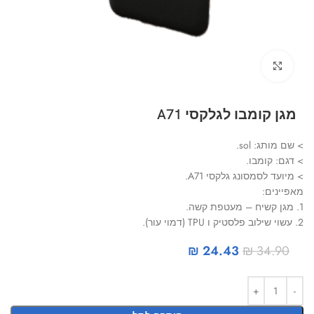
Click to enlarge
מגן קומבו לגלקסי A71
> שם מותג: sol.
> דגם: קומבו.
> מיועד לסמסונג גלקסי A71.
מאפיינים:
1. מגן קשיח – מעטפת קשה.
2. עשוי שילוב פלסטיק ו TPU (דמוי עור).
₪
24.43
₪
34.90