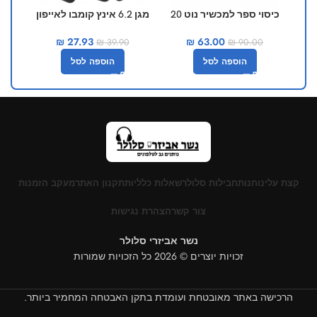
כיסוי ספר למכשיר נוט 20
מגן 6.2 אינץ קומבו לאייפון
12 פרו
₪
63.00
₪
27.93
₪
90.00
₪
39.90
הוספה לסל
הוספה לסל
קצת עלינו
חנות
חבילות סלולר
שאלות כלליות
תקנון האתר
מעקב הזמנות
צור קשר
הצהרת נגישות
נשר אביזרי סלולר
זכויות יוצרים © 2026 כל הזכויות שמורות
הרכישה באתר מאובטחת ועומדת בתקן האבטחה המחמיר ביותר.