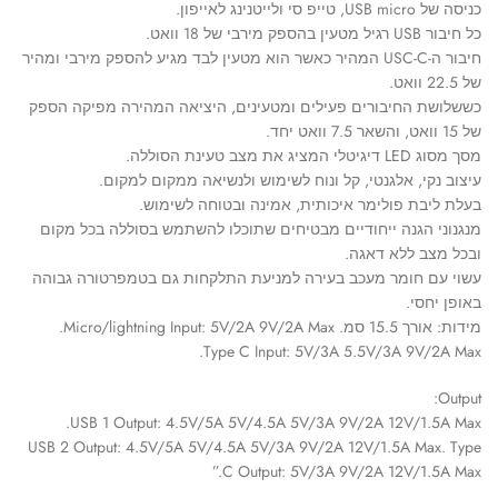
כניסה של USB micro, טייפ סי ולייטנינג לאייפון.
כל חיבור USB רגיל מטעין בהספק מירבי של 18 וואט.
חיבור ה-USC-C המהיר כאשר הוא מטעין לבד מגיע להספק מירבי ומהיר
של 22.5 וואט.
כששלושת החיבורים פעילים ומטעינים, היציאה המהירה מפיקה הספק
של 15 וואט, והשאר 7.5 וואט יחד.
מסך מסוג LED דיגיטלי המציג את מצב טעינת הסוללה.
עיצוב נקי, אלגנטי, קל ונוח לשימוש ולנשיאה ממקום למקום.
בעלת ליבת פולימר איכותית, אמינה ובטוחה לשימוש.
מנגנוני הגנה ייחודיים מבטיחים שתוכלו להשתמש בסוללה בכל מקום
ובכל מצב ללא דאגה.
עשוי עם חומר מעכב בעירה למניעת התלקחות גם בטמפרטורה גבוהה
באופן יחסי.
מידות: אורך 15.5 סמ. Micro/lightning Input: 5V/2A 9V/2A Max.
Type C Input: 5V/3A 5.5V/3A 9V/2A Max.
Output:
USB 1 Output: 4.5V/5A 5V/4.5A 5V/3A 9V/2A 12V/1.5A Max.
USB 2 Output: 4.5V/5A 5V/4.5A 5V/3A 9V/2A 12V/1.5A Max. Type
C Output: 5V/3A 9V/2A 12V/1.5A Max.”