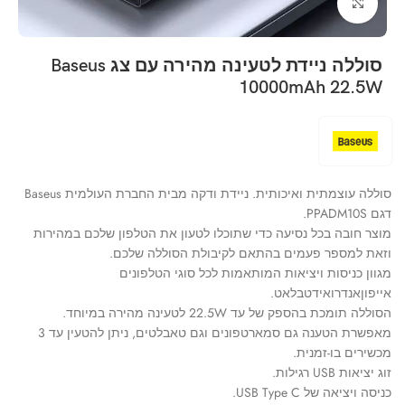
Click to enlarge
סוללה ניידת לטעינה מהירה עם צג Baseus
10000mAh 22.5W
סוללה עוצמתית ואיכותית. ניידת ודקה מבית החברת העולמית Baseus
דגם PPADM10S.
מוצר חובה בכל נסיעה כדי שתוכלו לטעון את הטלפון שלכם במהירות
וזאת למספר פעמים בהתאם לקיבולת הסוללה שלכם.
מגוון כניסות ויציאות המותאמות לכל סוגי הטלפונים
אייפוןאנדרואידטבלאט.
הסוללה תומכת בהספק של עד 22.5W לטעינה מהירה במיוחד.
מאפשרת הטענה גם סמארטפונים וגם טאבלטים, ניתן להטעין עד 3
מכשירים בו-זמנית.
זוג יציאות USB רגילות.
כניסה ויציאה של USB Type C.