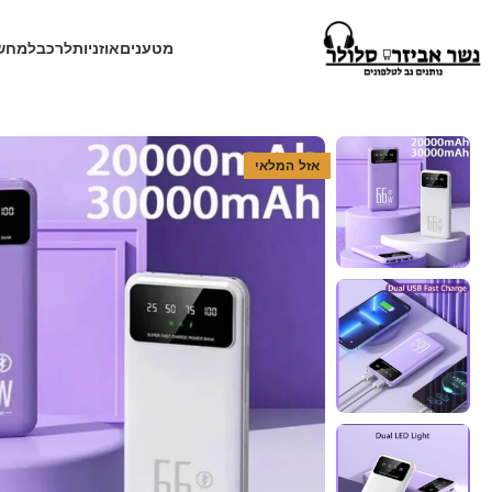
מטענים
אוזניות
לרכב
למחש
עמוד הבית
חנות
מטענים
מטען נייד
סוללת גיבוי 20000mah 66W
אזל המלאי