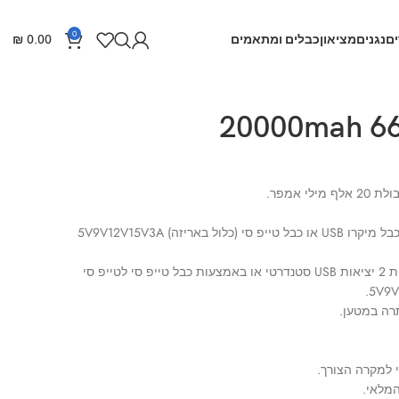
0
ם
נגנים
מציאון
כבלים ומתאמים
0.00
₪
ניתן להטעין את המטען נייד באמצעות כבל מיקרו USB או כבל טייפ סי (כלול באריזה) 5V9V12V15V3A
ניתן להטעין מכשירים חיצוניים באמצעות 2 יציאות USB סטנדרטי או באמצעות כבל טייפ סי לטייפ סי
5V9V
תרה במטען.
המלאי.