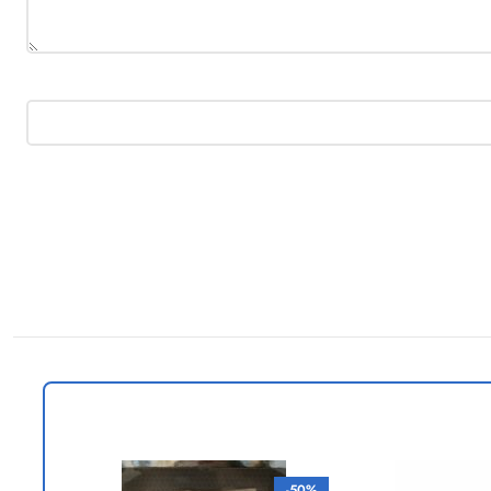
-43%
-50%