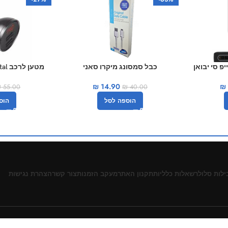
פ סי יבואן
כבל סמסונג מיקרו סאני
מטען
4.8A
₪
14.90
₪
₪
40.00
₪
55.00
הוספה לסל
הוס
ילות סלולר
שאלות כלליות
תקנון האתר
מעקב הזמנות
צור קשר
הצהרת נגישות