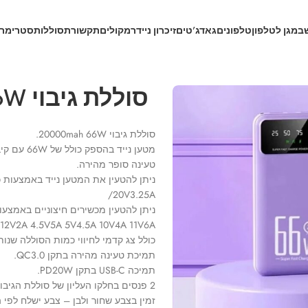
ב
מגן לטלפון
טלפונים
גאדג’טים
זיכרון נייד
רמקולים
תקשורת
סוללות
סטרימרי
סוללת גיבוי 20000mah 66W
סוללת גיבוי 20000mah 66W.
מטען נייד בהספק כולל של 66W עם קיבולת 20 אלף מילי אמפר.
טעינה סופר מהירה.
20V3.25A/
12V2A 4.5V5A 5V4.5A 10V4A 11V6A.
כולל צג קדמי לחיווי כמות הסוללה שנו
תמיכת טעינה מהירה בתקן QC3.0.
תמיכה USB-C בתקן PD20W.
2 פנסים בחלקו העליון של סוללת הגיבוי למקרה הצורך.
זמין בצבע שחור ולבן – צבע ישלח לפי 