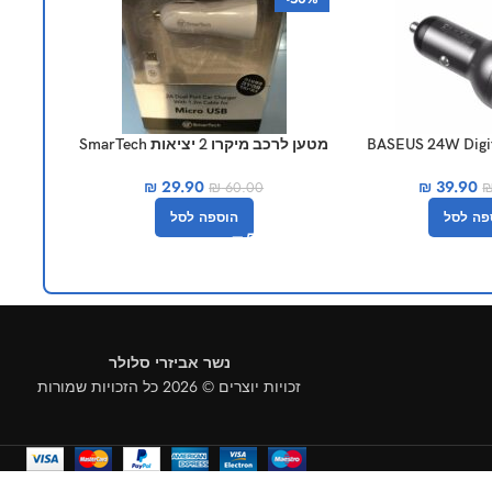
 לרכב BASEUS 24W Digital
מטען לרכב מיקרו 2 יציאות SmarTech
מט
display 
₪
29.90
₪
39.90
₪
60.00
הוספה לסל
פה לסל
נשר אביזרי סלולר
זכויות יוצרים © 2026 כל הזכויות שמורות