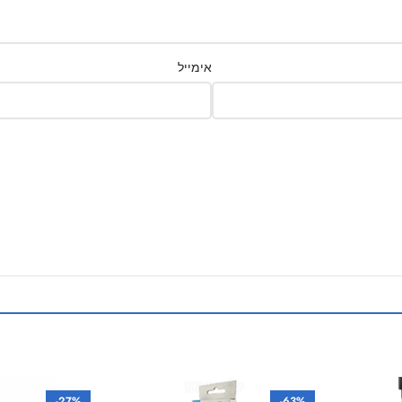
אימייל
-27%
-63%