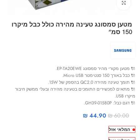
Click to enlarge
מטען סמסונג טעינה מהירה כולל כבל מיקרו
150 סמ”
🔌 מטען מקורי מהיר סמסונג EP-TA20EWE.
🔌 כבל באורך 150 סנטימטר Micro USB.
🔌 תומך טעינה מהירה QC2.0 בהספק של 15W.
🔌 מתאים למכשירים התומכים בטעינה מהירה ובעלי ממשק חיבור
מיקרו USB.
🔌 דגם כבל: GH39-01580P.
₪
44.90
₪
60.00
המלאי אזל