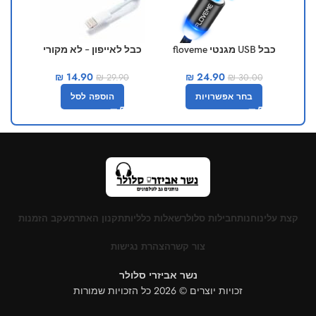
כבל USB מגנטי floveme
כבל לאייפון – לא מקורי
.4A
₪
14.90
₪
24.90
₪
29.90
₪
30.00
בחר אפשרויות
הוספה לסל
קצת עלינו
חנות
חבילות סלולר
שאלות כלליות
תקנון האתר
מעקב הזמנות
צור קשר
הצהרת נגישות
נשר אביזרי סלולר
זכויות יוצרים © 2026 כל הזכויות שמורות