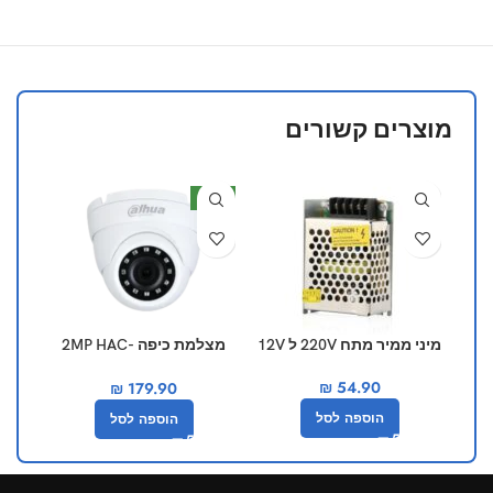
מוצרים קשורים
חדש
50%
מיני ממיר מתח 220V ל 12V
מצלמת כיפה 2MP HAC-
כיסוי 
HDW1200MP-S5 Dahua
₪
54.90
₪
179.90
הוספה לסל
הוספה לסל