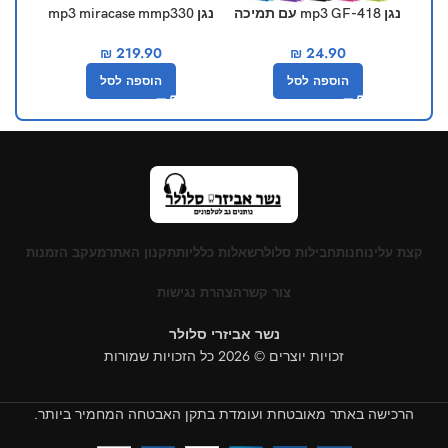
נגן mp3 GF-418 עם תמיכה
נגן mp3 miracase mmp330
בכרטיס זיכרון 32GB
32GB
₪
219.90
₪
24.90
הוספה לסל
הוספה לסל
קצת עלינו
חנות
חבילות סלולר
שאלות כלליות
תקנון האתר
מעקב הזמנות
צור קשר
הצהרת נגישות
נשר אביזרי סלולר
זכויות יוצרים © 2026 כל הזכויות שמורות
הרכישה באתר מאובטחת ועומדת בתקן האבטחה המחמיר ביותר.