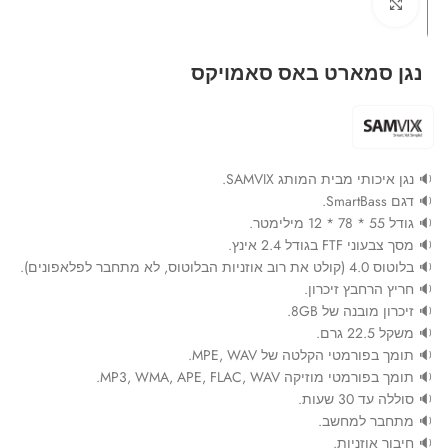
Click to enlarge
נגן סמארט באס סאמויקס
🔉 נגן איכותי מבית המותג SAMVIX.
🔉 דגם SmartBass.
🔉 גודל 55 * 78 * 12 מילימטר.
🔉 מסך צבעוני FTF בגודל 2.4 אינץ.
🔉 בלוטוס 4.0 (קולט את רוב אוזניות הבלוטוס, לא מתחבר לפלאפונים).
🔉 חריץ הרחבץ זיכרון.
🔉 זיכרון מובנה של 8GB.
🔉 משקל 22.5 גרם.
🔉 תומך בפורמטי הקלטה של MPE, WAV.
🔉 תומך בפורמטי מוזיקה MP3, WMA, APE, FLAC, WAV.
🔉 סוללה עד 30 שעות.
🔉 מתחבר למחשב.
🔉 חיבור אוזניות.