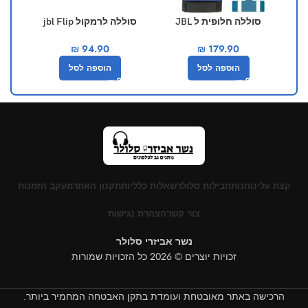
סוללה חלופית ל JBL
סוללה לרמקול jbl Flip
סוללה
Essential
Boombox 1 10000mAh
₪
94.90
₪
179.90
הוספה לסל
הוספה לסל
קצת עלינו
חנות
חבילות סלולר
שאלות כלליות
תקנון האתר
מעקב הזמנות
צור קשר
הצהרת נגישות
נשר אביזרי סלולר
זכויות יוצרים © 2026 כל הזכויות שמורות
הרכישה באתר מאובטחת ועומדת בתקן האבטחה המחמיר ביותר.