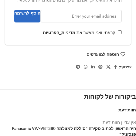
הזינו את האימייל, ואנו נודיע לך ברגע שהמוצר יחזור למלאי.
הוסף לרשימה
קראתי ואני מאשר את
מדיניות_הפרטיות
הוספה למועדפים
שיתוף:
ביקורות של לקוחות
חוות דעת
אין עדיין חוות דעת.
היה הראשון לכתוב סקירה “סוללה למצלמה Panasonic VW-VBT380
פנסוניק”