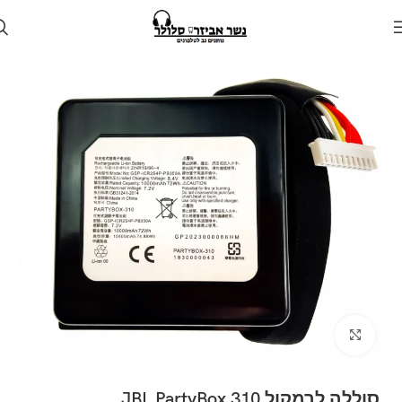
עמוד הבית
חנות
סוללות
Click to enlarge
סוללה לרמקול JBL PartyBox 310