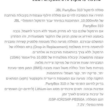
סוללה לרמקול JBL PartyBox 310.
החזירו את המסיבה לחיים עם סוללת חילוף עוצמתית בקיבולת מורחבת
של 10,000mAh, המתוכננת במיוחד עבור הרמקול הפופולרי JBL
PartyBox 310.
אם הרמקול שלכם כבר לא מחזיק מעמד ללא חיבור לחשמל, נכבה
באמצע האירוע או שזמן הניגון שלו התקצר משמעותית, זהו הפתרון
המושלם עבורכם. הסוללה מגיעה כולל מעטפת פלסטיק קשיחה ומובנית
להתאמה פיזית מושלמת (Drop-in Replacement) בתא הסוללה של
הרמקול, ללא צורך בהתאמות מורכבות או אלתורים.
עוצמה מתמשכת: קיבולת מפלצתית של 10,000 מיליאמפר (10Ah)
המבטיחה שעות ארוכות של מוזיקה וניידות מלאה.
בטיחות מעל הכל: כוללת מעגל הגנה מובנה (BMS) המגן מפני טעינת
יתר, פריקת יתר, קצר חשמלי והתחממות.
התקנה קלה: מגיעה עם המעטפת הייעודית והקונקטור (תקע) המתאים
בדיוק לחיווט הפנימי של ה-PartyBox 310.
אמינות גבוהה: תאים איכותיים מסוג Lithium-ion (ליתיום-יון) השומרים
על יציבות וביצועים לאורך זמן.
דגם הסוללה: GSP-ICR2S4P-PB350A.
מתח נומינלי: 7.2V.