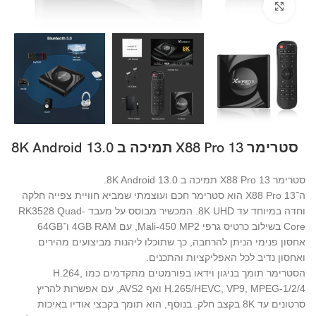
Click to enlarge
סטרימר X88 Pro 13 תמיכה ב 8K Android 13.0
סטרימר X88 Pro 13 תמיכה ב 8K Android 13.0.
ה־X88 Pro 13 הוא סטרימר חכם ועוצמתי שמביא חוויית צפייה חלקה
וחדה במיוחד עד 8K UHD. המכשיר מבוסס על מעבד RK3528 Quad-
Core בשילוב כרטיס גרפי Mali-450 MP2, עם 4GB RAM ו־64GB
אחסון פנימי הניתן להרחבה, כך שתוכלו ליהנות מביצועים מהירים
ואחסון נדיב לכל האפליקציות והתכנים.
הסטרימר תומך בניגון וידאו בפורמטים מתקדמים כמו H.264,
H.265/HEVC, VP9, MPEG-1/2/4 ואף AVS2, עם אפשרות להריץ
סרטונים עד 8K בקצב חלק. בנוסף, הוא תומך בקבצי אודיו באיכות