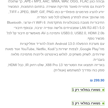
גבוהה כגון MP3, AAC, WMA, WAV, OGG, FLAC ו-APE, כך שתוכלו
ליהנות גם מחוויית סאונד מדויקת ועשירה. בתחום התמונות, המכשיר
יודע להציג פורמטים פופולריים כמו JPEG, BMP, GIF, PNG ו-TIFF,
מה שהופך אותו לפתרון מושלם לכל סוגי המדיה.
החיבוריות מגובה בטכנולוגיות מתקדמות: WiFi 6 דו-ערוצי, Bluetooth
5.0 ו־LAN RJ-45 שמבטיחים גלישה וצפייה יציבה, ובנוסף חיבורי
USB3.0, USB2.0, HDMI 2.0b ותמיכה ב-AV מאפשרים חיבור קל לכל
מכשיר נוסף.
עם מערכת ההפעלה Android 13.0 תוכלו להוריד אפליקציות
מה־Google Play, לצפות ישירות ב־YouTube, Netflix, Kodi ועוד מאות
שירותים, לשחק משחקים, לגלוש באינטרנט וליהנות מתמיכה מלאה
בעברית.
באריזה תמצאו את הסטרימר X88 Pro 13, שלט רחוק IR, כבל HDMI,
ספק כוח ומדריך למשתמש (אנגלית).
₪
299.90
נשארו במלאי רק 1
נשארו במלאי רק 1