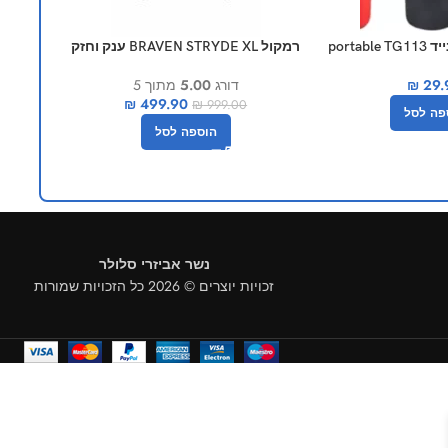
porta
רמקול BRAVEN STRYDE XL ענק וחזק
רמקול אלחוט
29.
₪
דורג
5.00
מתוך 5
₪
499.90
₪
999.00
פה לסל
הוספה לסל
נשר אביזרי סלולר
זכויות יוצרים © 2026 כל הזכויות שמורות