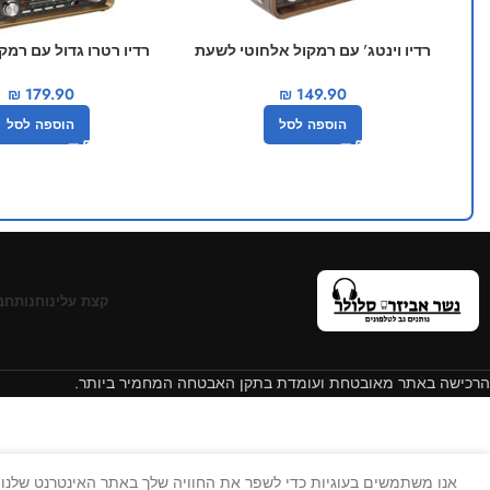
רדיו וינטג’ עם רמקול אלחוטי לשעת
רדיו רטרו גדול עם רמק
חירום
מובנה
₪
179.90
₪
149.90
הוספה לסל
הוספה לסל
קצת עלינו
חנות
חב
הרכישה באתר מאובטחת ועומדת בתקן האבטחה המחמיר ביותר.
אנו משתמשים בעוגיות כדי לשפר את החוויה שלך באתר האינטרנט שלנו. 