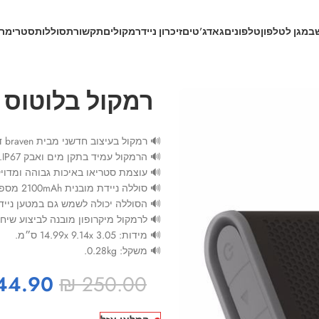
ב
מגן לטלפון
טלפונים
גאדג’טים
זיכרון נייד
רמקולים
תקשורת
סוללות
סטרימרי
רמקול בלוטוס braven 405
🔊 רמקול בעיצוב חדשני מבית braven דגם 405.
🔊 הרמקול עמיד בתקן מים ואבק IP67.
🔊 עוצמת סטריאו באיכות גבוהה ומדויק
🔊 סוללה ניידת מובנית 2100mAh מספיקה לעד 24 שעות נגינה רצופה!
🔊 הסוללה יכולה לשמש גם במטען נייד מובנה 
🔊 לרמקול מיקרופון מובנה לביצוע שיח
🔊 מידות: 14.99x 9.14x 3.05 ס״מ.
🔊 משקל: 0.28kg.
44.90
₪
250.00