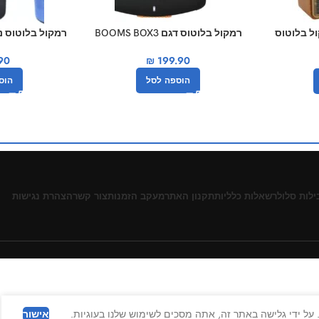
ול בלוטוס
רמקול בלוטוס דגם BOOMS BOX3
רמקול בלוטוס נייד ble TG113
90
₪
199.90
הוספה לסל
הוס
ילות סלולר
שאלות כלליות
תקנון האתר
מעקב הזמנות
צור קשר
הצהרת נגישות
על ידי גלישה באתר זה, אתה מסכים לשימוש שלנו בעוגיות.
אישור