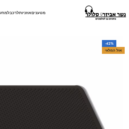
מטענים
אוזניות
לרכב
למחש
עמוד הבית
חנות
רמקולים
רמקול בלוטוס braven 405
-42%
אזל המלאי