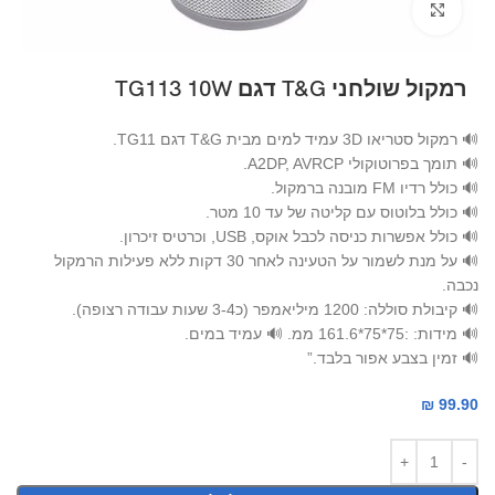
Click to enlarge
רמקול שולחני T&G דגם TG113 10W
🔊 רמקול סטריאו 3D עמיד למים מבית T&G דגם TG11.
🔊 תומך בפרוטוקולי A2DP, AVRCP.
🔊 כולל רדיו FM מובנה ברמקול.
🔊 כולל בלוטוס עם קליטה של עד 10 מטר.
🔊 כולל אפשרות כניסה לכבל אוקס, USB, וכרטיס זיכרון.
🔊 על מנת לשמור על הטעינה לאחר 30 דקות ללא פעילות הרמקול
נכבה.
🔊 קיבולת סוללה: 1200 מיליאמפר (כ3-4 שעות עבודה רצופה).
🔊 מידות: :75*75*161.6 ממ. 🔊 עמיד במים.
🔊 זמין בצבע אפור בלבד.”
₪
99.90