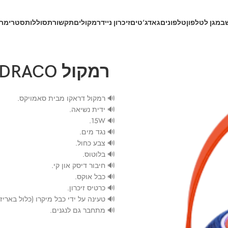
ב
מגן לטלפון
טלפונים
גאדג’טים
זיכרון נייד
רמקולים
תקשורת
סוללות
סטרימרי
רמקול DRACO סאמוויקס
🔊 רמקול דראקו מבית סאמויקס.
🔊 ידית נשיאה.
🔊 15W.
🔊 נגד מים.
🔊 צבע כחול.
🔊 בלוטוס.
🔊 חיבור דיסק און קי.
🔊 כבל אוקס.
🔊 כרטיס זיכרון.
🔊 טעינה על ידי כבל מיקרו (כלול באריזה
🔊 מתחבר גם לנגנים.