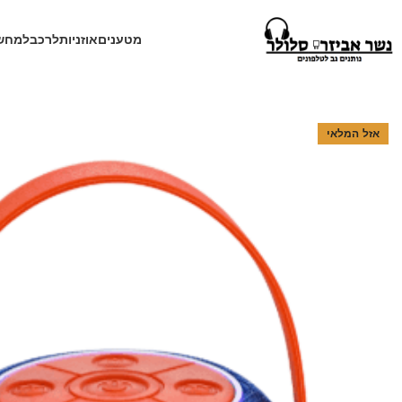
מטענים
אוזניות
לרכב
למחש
עמוד הבית
חנות
רמקולים
רמקול DRACO סאמוויקס
אזל המלאי