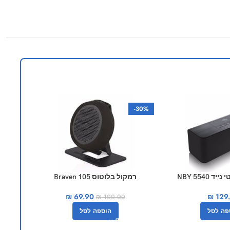
-30%
NBY 5540
רמקול בלוטוס Braven 105
רמקול שולחני T&G 
₪
69.90
₪
129
₪
100.00
פה לסל
הוספה לסל