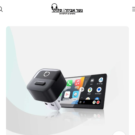
עמוד הבית
חנות
לרכב
דונגל android auto ו apple carplay לרכב