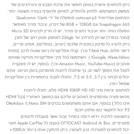
ניתן להתאים אישית באופן חופשי את ערכת הצבעים והווידג’טים של
ממשק המשתמש. ללחוץ ולהחליק, למחוק ולהוסיף בצורה פשוטה יותר.
המתאם אנדרואיד ootocast p3 מופעלת על ידי מעבד Qualcomm
Snapdragon 665 עם 8GB + 128GB של זיכרון. עיבוד מהיר מאפשר
הפעלה נוחה יותר ועיבוד נתונים מהיר. יש לו חריץ לכרטיס Micro SD
(נמכר בנפרד) שניתן להרחיב עד 256gb לאחסון מגוון רחב של תוכן.
ניתן להציג כל סרטון במכונית שלכם! (יוטיוב, נטפליקס, אמזון פריים,
דיסני פלוס, Tiktok Hulu וכו’). קבלו אפליקציות ניווט שונות לרכב (מפות
Google, Waze,Yahoo! ). השתמשו בכל מיני אפליקציות מוזיקה שאתם
אוהבים (Amazon Music, YouTube Music וכו’). בנוסף, יש לו פונקציה
לפצל את המסך לשניים, כך שתוכלו ליהנות מהסרטון בזמן הניווט. אתם
יכולים לבחור בין 3:7, 5:5 או 7:3, ותוכלו לעבור בחופשיות בין אפליקציות
שמאל וימין.
למתאם יציאת מיני HDMI 1080P HD HD מלא, תוכלו ליהנות
מהאנימציה ומהסרטים האהובים עליכם גם במושב האחורי! (כבל HDMI
אינו כלול.) בנוסף, אם אתם משתמשים בכרטיס Nano SIM,ה OttoAibox
P3 יכול לתקשר כמו טלפון חכם!
בהשוואה לתיבת וידאו דומה במחיר גבוה אשר מוגבלת לדגמים
ספציפיים, OTTOCAST Android Ai Box בעצם כל Apple CarPlay חוטי
יכול להתאים למערכת. נכון לעכשיו, ניתן להתקין אותו ביותר מ-1000+