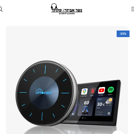
עמוד הבית
חנות
לרכב
דונגל android auto ו apple carplay לרכב
-33%