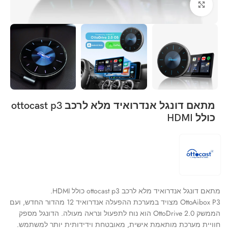
Click to enlarge
מתאם דונגל אנדרואיד מלא לרכב ottocast p3
כולל HDMI
מתאם דונגל אנדרואיד מלא לרכב ottocast p3 כולל HDMI.
OttoAibox P3 מצויד במערכת ההפעלה אנדרואיד 12 מהדור החדש, ועם
הממשק OttoDrive 2.0 הוא נוח לתפעול ונראה מעולה. הדונגל מספק
חוויית מערכת מותאמת אישית, מאובטחת וידידותית יותר למשתמש.